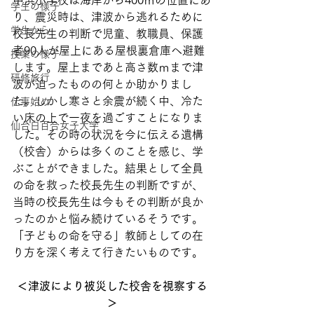
中浜小学校は海岸から400ｍの位置にあ
学生の様子
り、震災時は、津波から逃れるために
学生から
校長先生の判断で児童、教職員、保護
者90人が屋上にある屋根裏倉庫へ避難
授業の様子
します。屋上まであと高さ数ｍまで津
研修旅行
波が迫ったものの何とか助かりまし
た。しかし寒さと余震が続く中、冷た
仕事始め
い床の上で一夜を過ごすことになりま
仙台白百合女子大学
した。その時の状況を今に伝える遺構
（校舎）からは多くのことを感じ、学
ぶことができました。結果として全員
の命を救った校長先生の判断ですが、
当時の校長先生は今もその判断が良か
ったのかと悩み続けているそうです。
「子どもの命を守る」教師としての在
り方を深く考えて行きたいものです。
＜津波により被災した校舎を視察する
＞