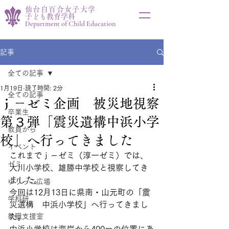
仙台白百合女子大学
子ども教育学科
Department of Child Education
記事
全ての記事
1月19日
読了時間: 2分
全ての記事
ｊ－ゼミ企画 被災地視察
卒業生
第３弾「震災遺構中浜小学
教員から
校」へ行ってきました
イベント
これまでｊ－ゼミ（淳一ゼミ）では、
ゼミ
大川小学校、雄勝中学校と視察してき
ました。
ゆりっこ広場
今回は12月13日に県南・山元町の「震
学科研
災遺構　中浜小学校」へ行ってきまし
教職支援室
た。