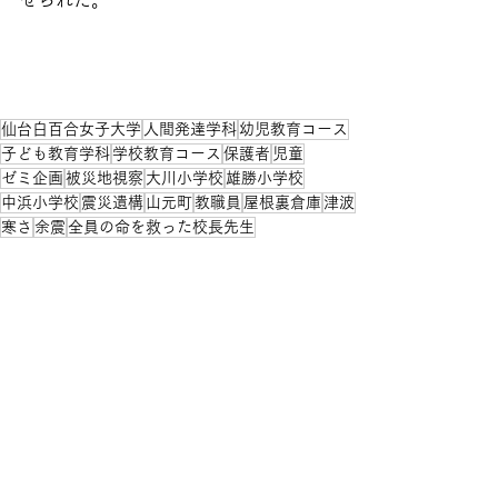
せられた。
仙台白百合女子大学
人間発達学科
幼児教育コース
子ども教育学科
学校教育コース
保護者
児童
ゼミ企画
被災地視察
大川小学校
雄勝小学校
中浜小学校
震災遺構
山元町
教職員
屋根裏倉庫
津波
寒さ
余震
全員の命を救った校長先生
教師としての在り方
重圧
命を守るという責任の重さ
暗闇
厳しく優しく
自然の美しさ
暮らしの恵み
自然と共に生きていく
ゼミ