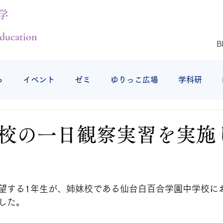
学
ducation
B
ら
イベント
ゼミ
ゆりっこ広場
学科研
授業の様子
研修旅行
仕事始め
仙台白百合女子
校の一日観察実習を実施
望する1年生が、姉妹校である仙台白百合学園中学校に
した。