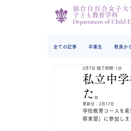
仙台白百合女子大
子ども教育学科
Department of Child E
全ての記事
卒業生
教員か
2月7日
読了時間: 1分
学生の様子
学生から
私立中学
た。
更新日：
2月17日
学校教育コースを希
察実習」に参加しま