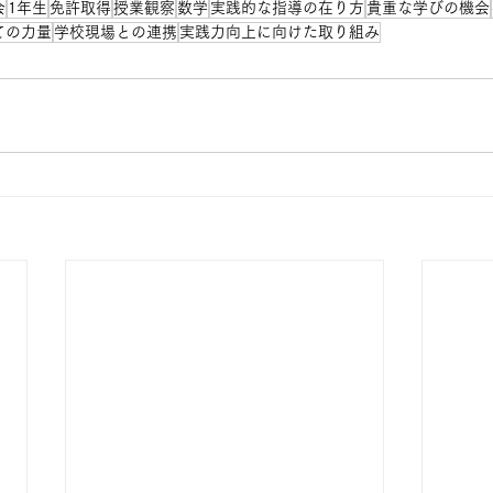
会
1年生
免許取得
授業観察
数学
実践的な指導の在り方
貴重な学びの機会
ての力量
学校現場との連携
実践力向上に向けた取り組み