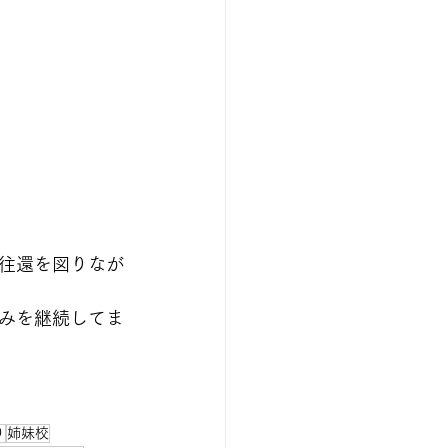
往還を図りなが
みを継続してま
り
姉妹校