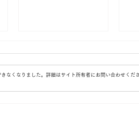
できなくなりました。詳細はサイト所有者にお問い合わせくだ
専門科目「子どもと音楽」発
IC
表会
プリ
まし
大学
Blo