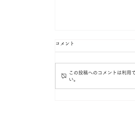
コメント
この投稿へのコメントは利用
い。
🍉教員からのちょっとした保
育の話🍉
仙台白百合女子