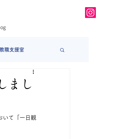
log
教職支援室
大学
しまし
おいて「一日観