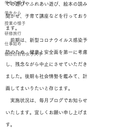
学生の様子
での遊びやふれあい遊び、絵本の読み
学生から
聞かせ、子育て講座などを行っており
授業の様子
ます。
研修旅行
　前期は、新型コロナウイルス感染予
仕事始め
防のため、健康と安全面を第一に考慮
仙台白百合女子大学
し、残念ながら中止にさせていただき
ました。後期も社会情勢を鑑みて、計
画してまいりたいと存じます。
　実施状況は、毎月ブログでお知らせ
いたします。宜しくお願い申し上げま
す。