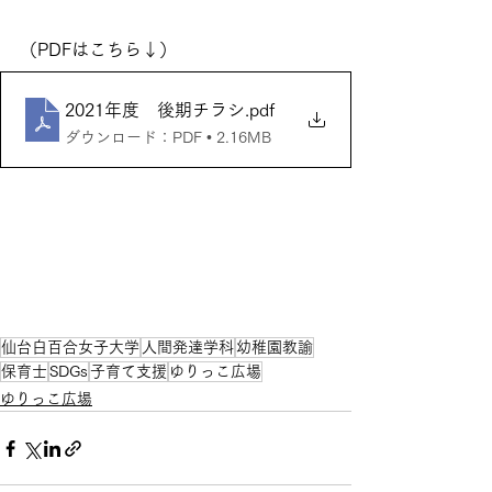
（PDFはこちら↓）
2021年度 後期チラシ
.pdf
ダウンロード：PDF • 2.16MB
仙台白百合女子大学
人間発達学科
幼稚園教諭
保育士
SDGs
子育て支援
ゆりっこ広場
ゆりっこ広場