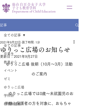
仙台白百合女子大学
子ども教育学科
Department of Child Education
記事
全ての記事
2021年9月22日
読了時間: 1分
全ての記事
ゆりっこ広場のお知らせ
卒業生
更新日：
2021年9月27日
教員から
ゆりっこ広場 後期（10月～3月）活動
イベント
のご案内
ゼミ
ゆりっこ広場
　ゆりっこ広場では0歳～未就園児のお
学科研
子様と保護者の方を対象に、おもちゃ
教職支援室