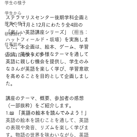
学生の様子
学生から
ステラマリスセンター後期学科企画と
授業の様子
して、11月と12月にわたり全4回の
「楽しい英語講座シリーズ」
（担当：
研修旅行
ハットフィールド・坂場）
を実施しま
仕事始め
した。本企画は、絵本、ゲーム、学習
方法、英検など多様なテーマを通して
仙台白百合女子大学
英語に親しむ機会を提供し、学生のみ
なさんが英語を楽しく学び、学習意欲
を高めることを目的として企画しまし
た。
講座のテーマ、概要、参加者の感想
（一部抜粋）をご紹介します。
1.📖 
「英語の絵本を読んでみよう！」
英語の絵本を読むことを通して、英語
の表現や発音、リズムを楽しく学びま
す。物語の世界を味わいながら、英語