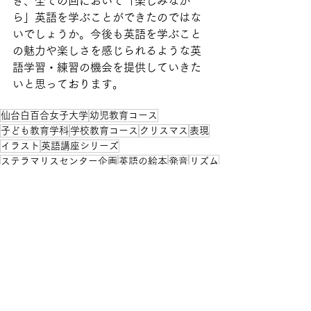
き、全ての回において「楽しみなが
ら」英語を学ぶことができたのではな
いでしょうか。今後も英語を学ぶこと
の魅力や楽しさを感じられるような英
語学習・練習の機会を提供していきた
いと思っております。
仙台白百合女子大学
幼児教育コース
子ども教育学科
学校教育コース
クリスマス
表現
イラスト
英語講座シリーズ
ステラマリスセンター企画
英語の絵本
発音
リズム
物語の世界
朗読
教材やアプリ
学習法
チャレンジ
英検対策
基礎学力の向上
ゲーム
教員から
イベント