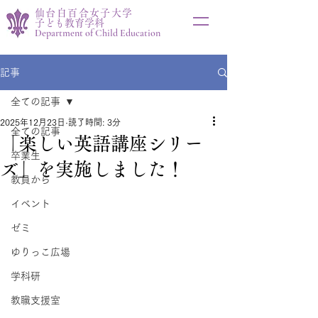
仙台白百合女子大学
子ども教育学科
Department of Child Education
記事
全ての記事
2025年12月23日
読了時間: 3分
全ての記事
「楽しい英語講座シリー
卒業生
ズ」を実施しました！
教員から
イベント
ゼミ
ゆりっこ広場
学科研
教職支援室