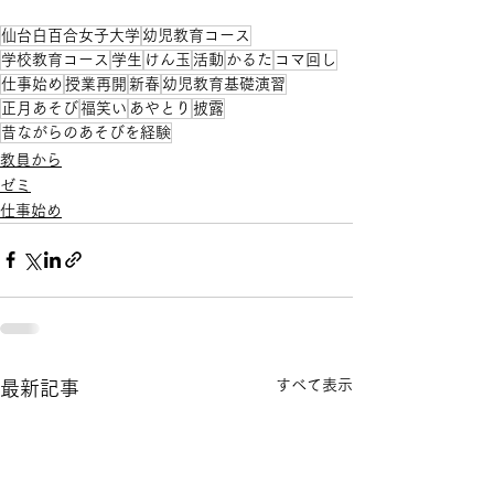
仙台白百合女子大学
幼児教育コース
学校教育コース
学生
けん玉
活動
かるた
コマ回し
仕事始め
授業再開
新春
幼児教育基礎演習
正月あそび
福笑い
あやとり
披露
昔ながらのあそびを経験
教員から
ゼミ
仕事始め
すべて表示
最新記事