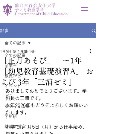
仙台白百合女子大学
子ども教育学科
Department of Child Education
記事
全ての記事
1月9日
読了時間: 1分
全ての記事
「正月あそび」 ～1年
卒業生
「幼児教育基礎演習A」 お
教員から
よび 3年「三浦ゼミ」
イベント
あけましておめでとうございます。学
ゼミ
科長の三浦です。
本年2026年もどうぞよろしくお願いい
ゆりっこ広場
たします。
学科研
教職支援室
本学では1月5日（月）から仕事始め、