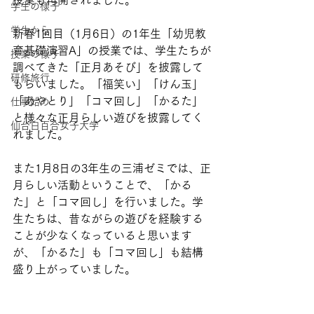
授業も再開されました。
学生の様子
学生から
新春1回目（1月6日）の1年生「幼児教
育基礎演習A」の授業では、学生たちが
授業の様子
調べてきた「正月あそび」を披露して
研修旅行
もらいました。「福笑い」「けん玉」
「あやとり」「コマ回し」「かるた」
仕事始め
と様々な正月らしい遊びを披露してく
仙台白百合女子大学
れました。
また1月8日の3年生の三浦ゼミでは、正
月らしい活動ということで、「かる
た」と「コマ回し」を行いました。学
生たちは、昔ながらの遊びを経験する
ことが少なくなっていると思います
が、「かるた」も「コマ回し」も結構
盛り上がっていました。