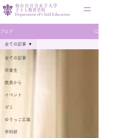
仙台白百合女子大学
子ども教育学科
Department of Child Education
ブログ
全ての記事
全ての記事
卒業生
教員から
イベント
ゼミ
ゆりっこ広場
学科研