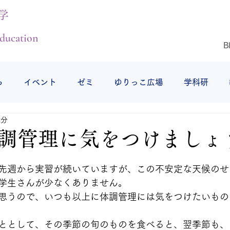
学
ducation
B
ら
イベント
ゼミ
ゆりっこ広場
学科研
2分
授業の様子
研修旅行
仕事始め
仙台白百合女子
調管理に気をつけましょ
先週から実習が続いていますが、この不安定な天候のせ
学生さんが少なくありません。
思うので、いつも以上に体調管理には気をつけたいもの
ととして、その季節の旬のものを食べると、翌季節も、