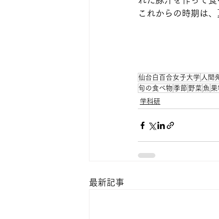
れた豚汁を作って食
これからの時期は、
仙台白百合女子大学
人間
旬の食べ物
季節
野菜
魚
果
学科研
最新記事