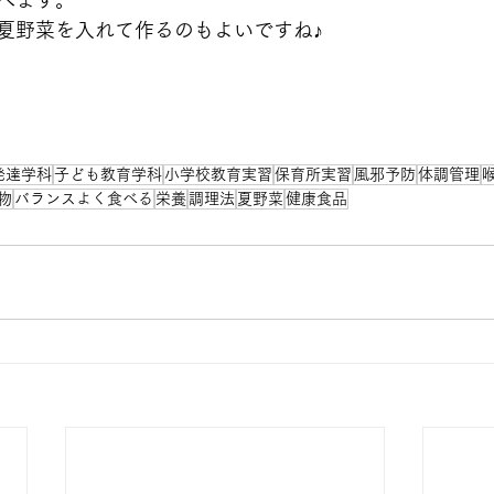
べます。
夏野菜を入れて作るのもよいですね♪
発達学科
子ども教育学科
小学校教育実習
保育所実習
風邪予防
体調管理
物
バランスよく食べる
栄養
調理法
夏野菜
健康食品