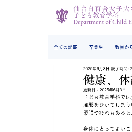
仙台白百合女子大
子ども教育学科
Department of Child E
全ての記事
卒業生
教員か
2025年6月3日
読了時間: 
学生の様子
学生から
健康、体
更新日：
2025年6月3日
子ども教育学科では
風邪をひいてしまう
緊張や疲れもあると
身体にとってよいこ