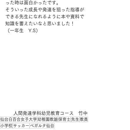
った時は面白かったです。
そういった成長や発達を狙った指導が
できる先生になれるように本や資料で
知識を蓄えたいなと思いました！
（一年生　Y.S）
人間発達学科幼児教育コース　竹中
仙台白百合女子大学
幼稚園教諭
保育士
先生
教員
小学校
サッカー
ベガルタ仙台