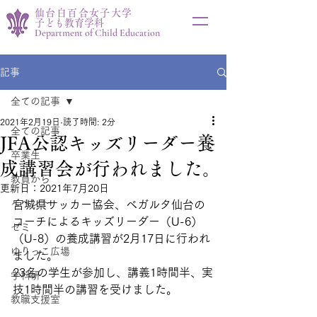
仙台白百合女子大学
子ども教育学科
Department of Child Education
記事
全ての記事
2021年2月19日
読了時間: 2分
全ての記事
JFA公認キッズリーダー養
卒業生
成講習会が行われました。
教員から
更新日：
2021年7月20日
イベント
宮城県サッカー協会、ベガルタ仙台の
コーチによるキッズリーダー（U-6）
ゼミ
（U-8）の養成講習が2月17日に行われ
ゆりっこ広場
ました。
23名の学生が参加し、講義1時間半、実
学科研
技1時間半の講習を受けました。
教職支援室