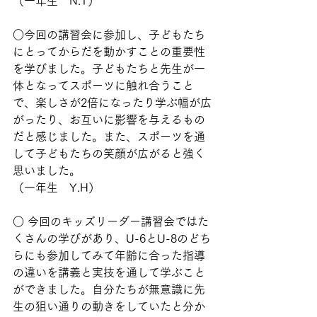
（一年生　N.T）
○今回の講習会に参加し、子どもたち
にとってからだを動かすことの重要性
を学びました。子どもたちと先生が一
体となってスポーツに触れ合うこと
で、楽しさが2倍になったり学ぶ幅が広
がったり、お互いに影響を与えるもの
だと感じました。また、スポーツを通
して子どもたちの笑顔が広がると強く
思いました。
（一年生　Y.H）
○ 今回のキッズリーダー講習会ではた
くさんの学びがあり、U-6とU-8のどち
らにも参加してみて年齢に合った指導
の違いを講義と実技を通して学ぶこと
ができました。自分たちが無意識に先
生の狙い通りの動きをしていたと分か