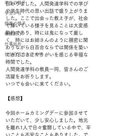
学生の様子
伝わりました。人間発達学科での学び
や学生時代の思い出話で盛り上がりま
学生から
した。ここで出会った教え子が、社会
授業の様子
で輝いている様子を見ることは大変感
動的であり、時には鬼になって厳し
研修旅行
く、時にはお姉さんのように親密に関
仕事始め
わりながら白百合ならでは関係を築い
仙台白百合女子大学
てきたことにやりがいを感じる幸福な
時間でした。
人間発達学科の教員一同、皆さんのご
活躍をお祈りします。
いつでも会いに来てください。
【感想】
今回ホームカミングデーに参加させて
いただいて、少し安心しました。地元
を離れ1人で日々奮闘している中で、辛
いことも不安なこともありました。で