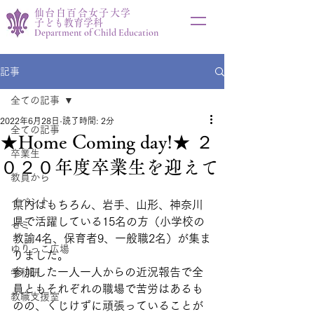
仙台白百合女子大学
子ども教育学科
Department of Child Education
記事
全ての記事
2022年6月28日
読了時間: 2分
全ての記事
★Home Coming day!★ ２
卒業生
０２０年度卒業生を迎えて
教員から
イベント
県内はもちろん、岩手、山形、神奈川
県で活躍している15名の方（小学校の
ゼミ
教諭4名、保育者9、一般職2名）が集ま
ゆりっこ広場
りました。
参加した一人一人からの近況報告で全
学科研
員ともそれぞれの職場で苦労はあるも
教職支援室
のの、くじけずに頑張っていることが