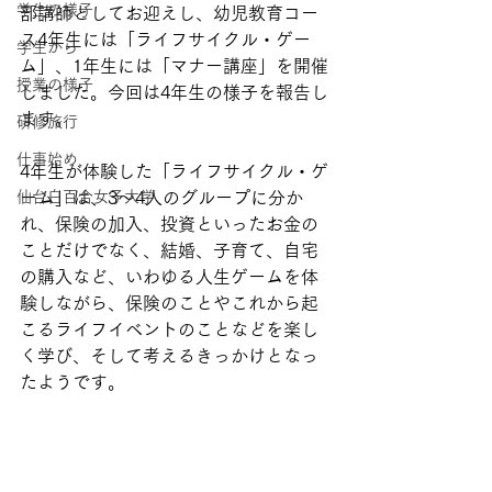
学生の様子
部講師としてお迎えし、幼児教育コー
ス4年生には「ライフサイクル・ゲー
学生から
ム」、1年生には「マナー講座」を開催
授業の様子
しました。今回は4年生の様子を報告し
ます。
研修旅行
仕事始め
4年生が体験した「ライフサイクル・ゲ
仙台白百合女子大学
ーム」は、3～4人のグループに分か
れ、保険の加入、投資といったお金の
ことだけでなく、結婚、子育て、自宅
の購入など、いわゆる人生ゲームを体
験しながら、保険のことやこれから起
こるライフイベントのことなどを楽し
く学び、そして考えるきっかけとなっ
たようです。