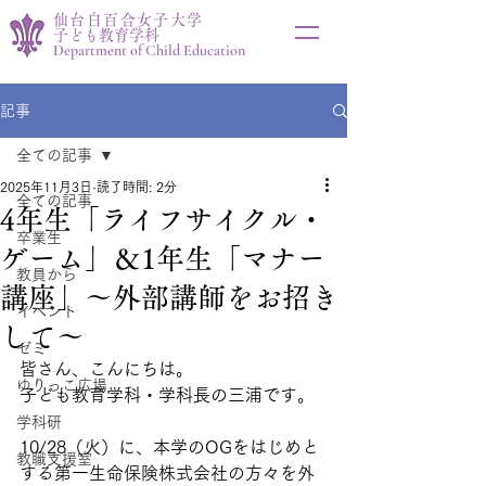
仙台白百合女子大学
子ども教育学科
Department of Child Education
記事
全ての記事
2025年11月3日
読了時間: 2分
全ての記事
4年生「ライフサイクル・
卒業生
ゲーム」＆1年生「マナー
教員から
講座」～外部講師をお招き
イベント
して～
ゼミ
皆さん、こんにちは。
ゆりっこ広場
子ども教育学科・学科長の三浦です。
学科研
10/28（火）に、本学のOGをはじめと
教職支援室
する第一生命保険株式会社の方々を外