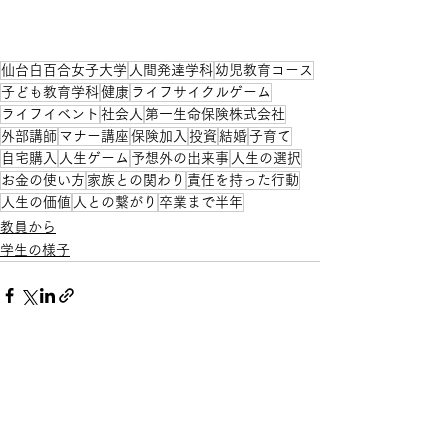
仙台白百合女子大学
人間発達学科
幼児教育コース
子ども教育学科
健康
ライフサイクルゲーム
ライフイベント
社会人
第一生命保険株式会社
外部講師
マナー講座
保険加入
投資
結婚
子育て
自宅購入
人生ゲーム
予想外の出来事
人生の選択
お金の使い方
家族との関わり
責任を持った行動
人生の価値
人との繋がり
卒業まで半年
教員から
学生の様子
すべて表示
最新記事