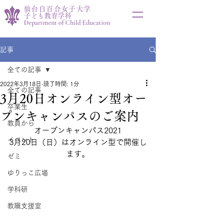
仙台白百合女子大学
子ども教育学科
Department of Child Education
記事
全ての記事
2022年3月18日
読了時間: 1分
全ての記事
3月20日オンライン型オー
卒業生
プンキャンパスのご案内
教員から
オープンキャンパス2021
イベント
3月20日（日）はオンライン型で開催し
ます。
ゼミ
ゆりっこ広場
学科研
教職支援室