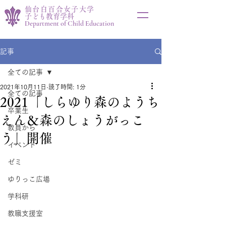
仙台白百合女子大学
子ども教育学科
Department of Child Education
記事
全ての記事
2021年10月11日
読了時間: 1分
全ての記事
2021「しらゆり森のようち
卒業生
えん＆森のしょうがっこ
教員から
う」開催
イベント
ゼミ
ゆりっこ広場
学科研
教職支援室