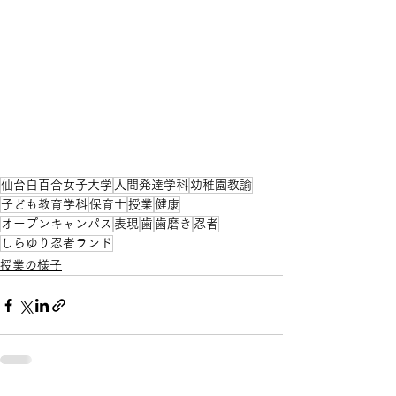
仙台白百合女子大学
人間発達学科
幼稚園教諭
子ども教育学科
保育士
授業
健康
オープンキャンパス
表現
歯
歯磨き
忍者
しらゆり忍者ランド
授業の様子