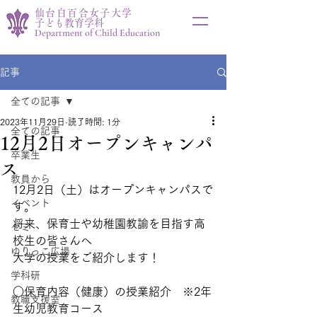
仙台白百合女子大学
子ども教育学科
Department of Child Education
記事
全ての記事
2023年11月29日
読了時間: 1分
全ての記事
12月2日オープンキャンパ
卒業生
ス
教員から
12月2日（土）はオープンキャンパスで
イベント
す。
将来、保育士や幼稚園教諭を目指す高
ゼミ
校生の皆さんへ
ゆりっこ広場
大学の授業をご紹介します！
学科研
○保育内容（健康）の授業紹介　※2年
教職支援室
生幼児教育コース