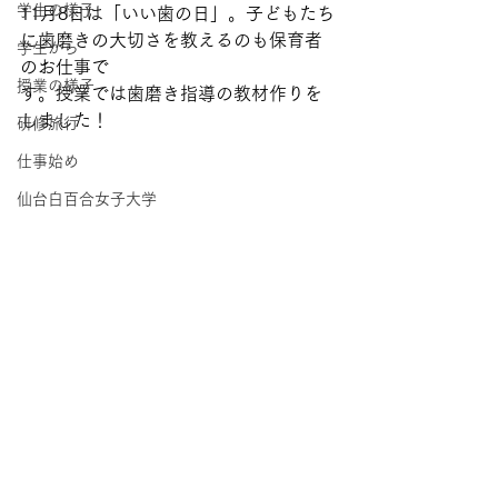
学生の様子
11月8日は「いい歯の日」。子どもたち
に歯磨きの大切さを教えるのも保育者
学生から
のお仕事で
授業の様子
す。授業では歯磨き指導の教材作りを
しました！
研修旅行
仕事始め
仙台白百合女子大学