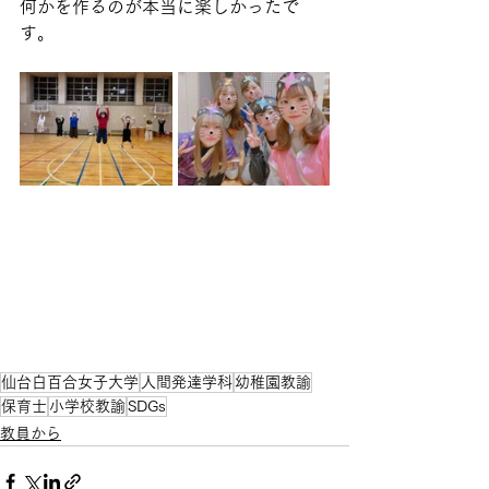
何かを作るのが本当に楽しかったで
す。
仙台白百合女子大学
人間発達学科
幼稚園教諭
保育士
小学校教諭
SDGs
教員から