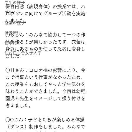
学生の様子
保育内容（表現身体）の授業では、ハ
学生から
ロウィンに向けてグループ活動を実施
しました。
授業の様子
研修旅行
○Ｓさん：みんなで協力して一つの作
品を作るのが楽しかったです。衣装は
仕事始め
身近にあるものを使って忍者に変身し
仙台白百合女子大学
ました。
○Ｈさん：コロナ禍の影響により、今
まで行事という行事がなかったため、
この授業をとおしてやっと学生気分を
味わうことができました。今回は幼稚
園児と先生をイメージして振り付けを
考えました。
○Oさん：子どもたちが楽しめる体操
（ダンス）制作をしました。みんなで