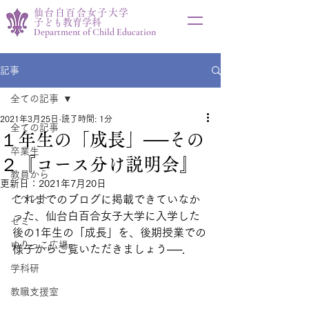
仙台白百合女子大学
子ども教育学科
Department of Child Education
記事
全ての記事
2021年3月25日
読了時間: 1分
全ての記事
１年生の「成長」──その
卒業生
２『コース分け説明会』
教員から
更新日：
2021年7月20日
イベント
これまでのブログに掲載できていなか
った、仙台白百合女子大学に入学した
ゼミ
後の1年生の「成長」を、後期授業での
ゆりっこ広場
様子からご覧いただきましょう──．
学科研
教職支援室