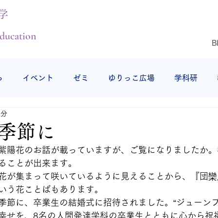
学
ducation
B
ら
イベント
ゼミ
ゆりっこ広場
学科研
1分
授業の様子
研修旅行
仕事始め
仙台白百合女子
季節に
紫陽花のお話が載っていますが、ご覧になりましたか。
ることが出来ます。
花が集まって咲いているように見えることから、『団欒
いう花ことばもあります。
季節に、卒業生の結婚式に招待されました。“ジューンブ
幸せを、8名の人間発達学科の卒業生とともに心から祝