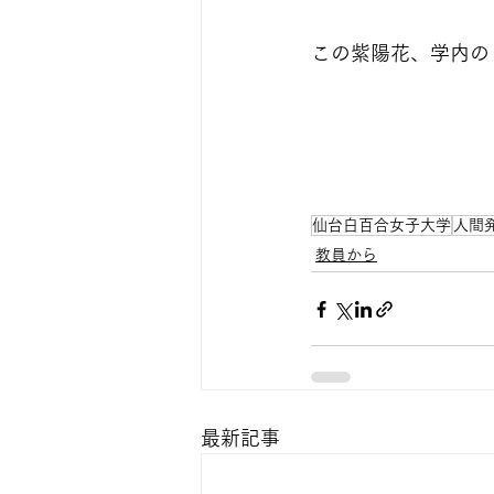
この紫陽花、学内の
仙台白百合女子大学
人間
教員から
最新記事