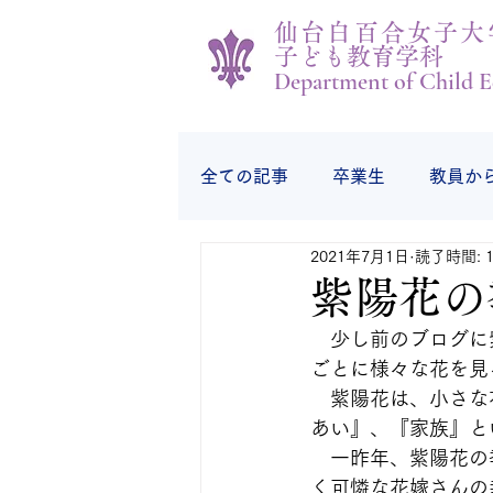
仙台白百合女子大
子ども教育学科
Department of Child E
全ての記事
卒業生
教員か
2021年7月1日
読了時間: 
学生の様子
学生から
紫陽花の
　少し前のブログに
ごとに様々な花を見
　紫陽花は、小さな
あい』、『家族』と
　一昨年、紫陽花の
く可憐な花嫁さんの