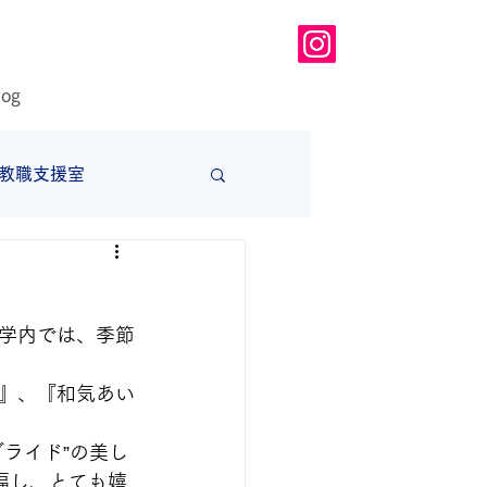
log
教職支援室
大学
学内では、季節
』、『和気あい
ライド”の美し
福し、とても嬉