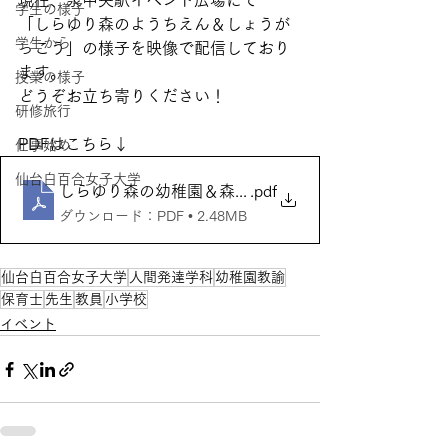
現在、泉中央駅イベント広場にて
学生の様子
「しらゆり森のようちえん＆しょうが
学生から
っこう」の様子を映像で配信しており
ます。
授業の様子
どうぞお立ち寄りください！
研修旅行
PDFはこちら↓
仕事始め
仙台白百合女子大学
しらゆり森の幼稚園＆森のしょうがっこう
.pdf
ダウンロード：PDF • 2.48MB
仙台白百合女子大学
人間発達学科
幼稚園教諭
保育士
先生
教員
小学校
イベント