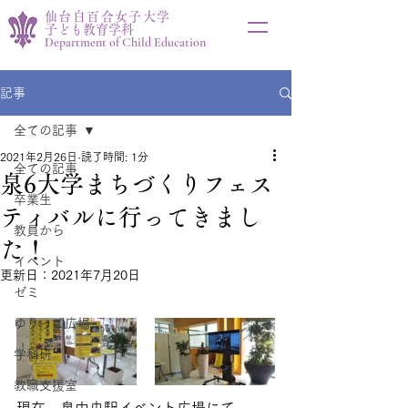
仙台白百合女子大学
子ども教育学科
Department of Child Education
記事
全ての記事
2021年2月26日
読了時間: 1分
全ての記事
泉6大学まちづくりフェス
卒業生
ティバルに行ってきまし
教員から
た！
イベント
更新日：
2021年7月20日
ゼミ
ゆりっこ広場
学科研
教職支援室