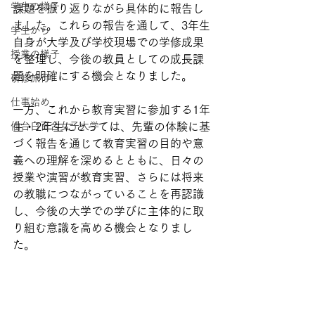
学生の様子
課題を振り返りながら具体的に報告し
ました。これらの報告を通して、3年生
学生から
自身が大学及び学校現場での学修成果
授業の様子
を整理し、今後の教員としての成長課
題を明確にする機会となりました。
研修旅行
仕事始め
一方、これから教育実習に参加する1年
仙台白百合女子大学
生・2年生にとっては、先輩の体験に基
づく報告を通じて教育実習の目的や意
義への理解を深めるとともに、日々の
授業や演習が教育実習、さらには将来
の教職につながっていることを再認識
し、今後の大学での学びに主体的に取
り組む意識を高める機会となりまし
た。