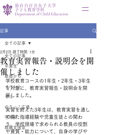
仙台白百合女子大学
子ども教育学科
Department of Child Education
記事
全ての記事
2月2日
読了時間: 1分
全ての記事
教育実習報告・説明会を開
卒業生
催しました
教員から
学校教育コースの1年生・2年生・3年生
イベント
を対象に、教育実習報告・説明会を開
催しました。
ゼミ
ゆりっこ広場
実習を終えた3年生は、教育実習を通し
て得た指導経験や児童生徒との関わ
学科研
り、学校現場で求められる教員の役割
教職支援室
や資質・能力について、自身の学びや