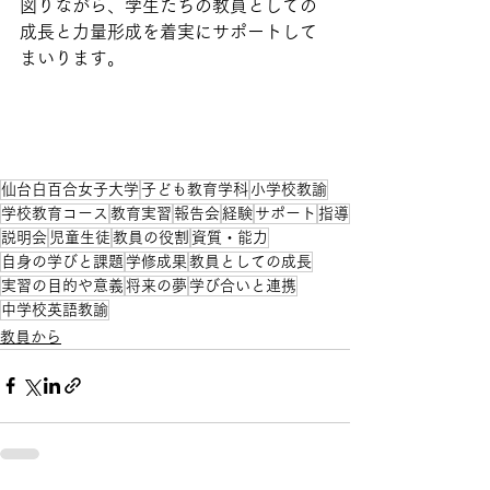
図りながら、学生たちの教員としての
成長と力量形成を着実にサポートして
まいります。
仙台白百合女子大学
子ども教育学科
小学校教諭
学校教育コース
教育実習
報告会
経験
サポート
指導
説明会
児童生徒
教員の役割
資質・能力
自身の学びと課題
学修成果
教員としての成長
実習の目的や意義
将来の夢
学び合いと連携
中学校英語教諭
教員から