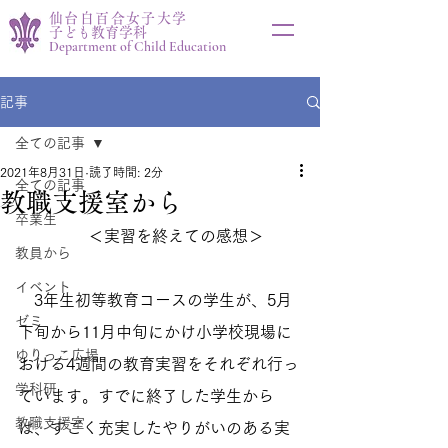
仙台白百合女子大学
子ども教育学科
Department of Child Education
記事
全ての記事
2021年8月31日
読了時間: 2分
全ての記事
教職支援室から
卒業生
＜実習を終えての感想＞
教員から
イベント
　3年生初等教育コースの学生が、5月
ゼミ
下旬から11月中旬にかけ小学校現場に
ゆりっこ広場
おける4週間の教育実習をそれぞれ行っ
学科研
ています。すでに終了した学生から
教職支援室
は、すごく充実したやりがいのある実