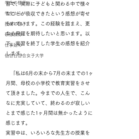
学生の様子
習で、実際に子どもと関わる中で様々
学生から
なことが吸収できたという感想が寄せ
られています。この経験を踏まえ、更
授業の様子
なる飛躍を期待したいと思います。以
研修旅行
下、実習を終了した学生の感想を紹介
仕事始め
します。
仙台白百合女子大学
　「私は6月の末から7月の末までの1ヶ
月間、母校の小学校で教育実習をさせ
て頂きました。今までの人生で、こん
なに充実していて、終わるのが寂しい
とまで感じた1ヶ月間は無かったように
感じます。 
実習中は、いろいろな先生方の授業を