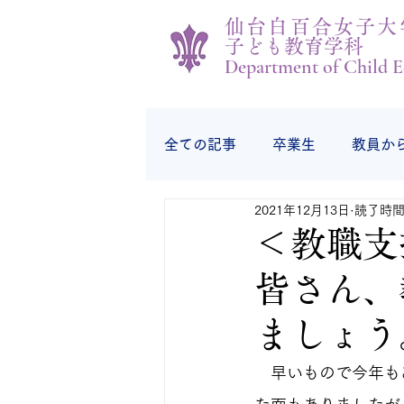
仙台白百合女子大
子ども教育学科
Department of Child E
全ての記事
卒業生
教員か
2021年12月13日
読了時間:
学生の様子
学生から
＜教職支
皆さん、
ましょう
　早いもので今年も