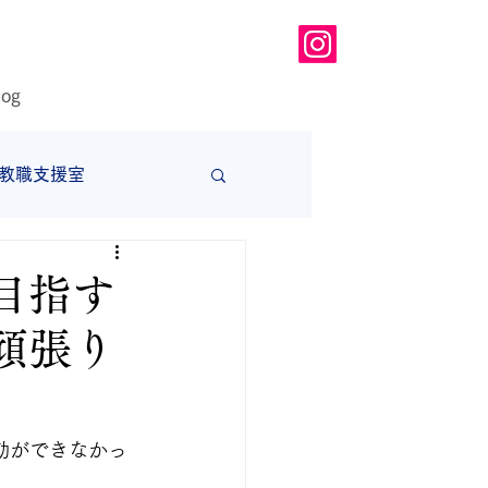
log
教職支援室
大学
目指す
頑張り
動ができなかっ