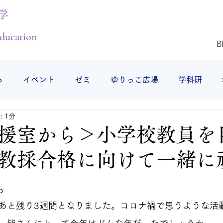
学
ducation
B
ら
イベント
ゼミ
ゆりっこ広場
学科研
 1分
授業の様子
研修旅行
仕事始め
仙台白百合女子
援室から＞小学校教員を
教採合格に向けて一緒に
。
あと残り3週間となりました。コロナ禍で思うような活