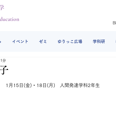
学
ducation
B
ら
イベント
ゼミ
ゆりっこ広場
学科研
 1分
授業の様子
研修旅行
仕事始め
仙台白百合女子
子
1月15日(金)・18日(月)　人間発達学科2年生