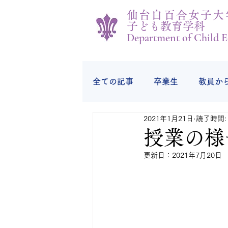
仙台白百合女子大
子ども教育学科
Department of Child E
全ての記事
卒業生
教員か
2021年1月21日
読了時間:
学生の様子
学生から
授業の様
更新日：
2021年7月20日