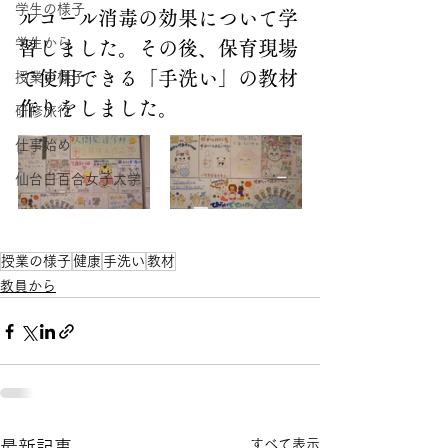
学生の様子
ルコール消毒の効果について学
学生から
習しました。その後、保育現場
で使用できる「手洗い」の教材
授業の様子
作りをしました。
研修旅行
仕事始め
仙台白百合女子大学
授業の様子
健康
手洗い
教材
教員から
すべて表示
最新記事