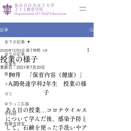
仙台白百合女子大学
子ども教育学科
Department of Child Education
記事
全ての記事
2020年12月5日
読了時間: 1分
全ての記事
授業の様子
卒業生
更新日：
2021年7月20日
教員から
10月　「保育内容（健康）」
人間発達学科2年生　授業の様
イベント
子 
ゼミ
ゆりっこ広場
ある日の授業…コロナウイルス
学科研
について学んだ後、感染予防と
教職支援室
して、石鹸を使った手洗いやア