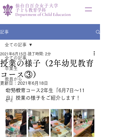
仙台白百合女子大学
子ども教育学科
Department of Child Education
記事
全ての記事
2021年6月15日
読了時間: 2分
全ての記事
授業の様子（2年幼児教育
卒業生
コース③）
教員から
更新日：
2021年6月18日
イベント
幼児教育コース2年生「6月7日～11
日」授業の様子をご紹介します！
ゼミ
ゆりっこ広場
学科研
教職支援室