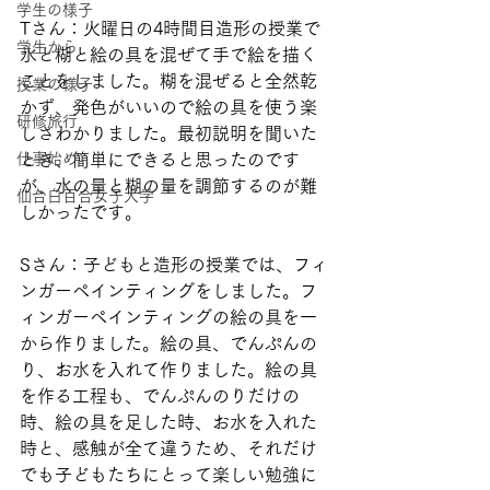
学生の様子
Tさん：火曜日の4時間目造形の授業で
学生から
水と糊と絵の具を混ぜて手で絵を描く
ことをしました。糊を混ぜると全然乾
授業の様子
かず、発色がいいので絵の具を使う楽
研修旅行
しさわかりました。最初説明を聞いた
仕事始め
とき、簡単にできると思ったのです
が、水の量と糊の量を調節するのが難
仙台白百合女子大学
しかったです。
Sさん：子どもと造形の授業では、フィ
ンガーペインティングをしました。フ
ィンガーペインティングの絵の具を一
から作りました。絵の具、でんぷんの
り、お水を入れて作りました。絵の具
を作る工程も、でんぷんのりだけの
時、絵の具を足した時、お水を入れた
時と、感触が全て違うため、それだけ
でも子どもたちにとって楽しい勉強に