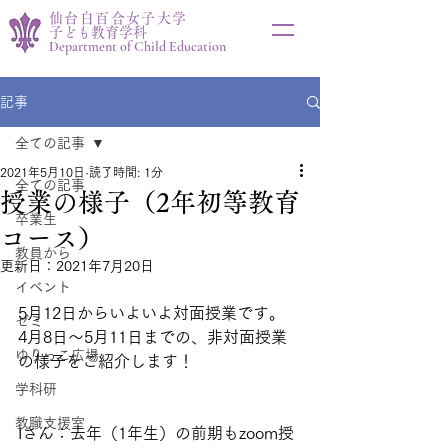
仙台白百合女子大学
子ども教育学科
Department of Child Education
記事
全ての記事
2021年5月10日
読了時間: 1分
全ての記事
授業の様子（2年初等教育
卒業生
コース）
教員から
更新日：
2021年7月20日
イベント
5月12日からいよいよ対面授業です。
ゼミ
4月8日～5月11日までの、非対面授業
ゆりっこ広場
の様子をご紹介します！
学科研
教職支援室
Iさん：去年（1年生）の前期もzoom授