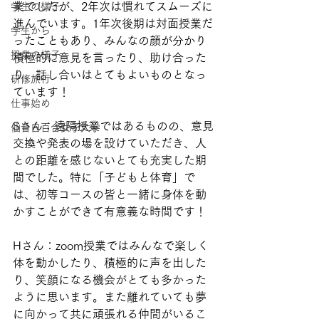
業でしたが、2年次は慣れてスムーズに
学生の様子
進んでいます。1年次後期は対面授業だ
学生から
ったこともあり、みんなの顔が分かり
授業の様子
積極的に意見を言ったり、助け合った
り、話し合いはとてもよいものとなっ
研修旅行
ています！
仕事始め
Sさん：遠隔授業ではあるものの、意見
仙台白百合女子大学
交換や発表の場を設けていただき、人
との距離を感じないとても充実した期
間でした。特に「子どもと体育」で
は、初等コースの皆と一緒に身体を動
かすことができて有意義な時間です！
Hさん：zoom授業ではみんなで楽しく
体を動かしたり、積極的に声を出した
り、笑顔になる機会がとても多かった
ように思います。また離れていても夢
に向かって共に頑張れる仲間がいるこ