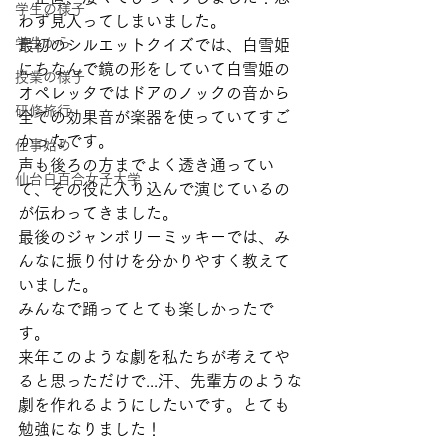
学生の様子
わず見入ってしまいました。
学生から
最初のシルエットクイズでは、白雪姫
にちなんで鏡の形をしていて白雪姫の
授業の様子
オペレッタではドアのノックの音から
研修旅行
全ての効果音が楽器を使っていてすご
かったです。
仕事始め
声も後ろの方までよく透き通ってい
仙台白百合女子大学
て、その役に入り込んで演じているの
が伝わってきました。
最後のジャンボリーミッキーでは、み
んなに振り付けを分かりやすく教えて
いました。
みんなで踊ってとても楽しかったで
す。
来年このような劇を私たちが考えてや
ると思っただけで...汗、先輩方のような
劇を作れるようにしたいです。とても
勉強になりました！