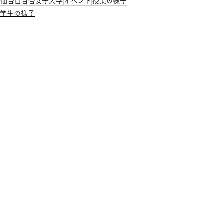
仙台白百合女子大学
イベント
授業の様子
学生の様子
学生から
すべて表示
最新記事