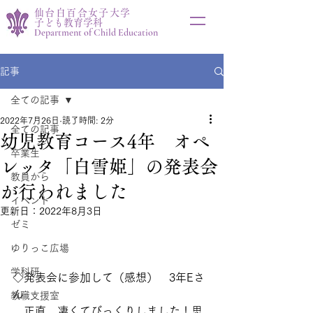
仙台白百合女子大学
子ども教育学科
Department of Child Education
記事
全ての記事
2022年7月26日
読了時間: 2分
全ての記事
幼児教育コース4年 オペ
卒業生
レッタ「白雪姫」の発表会
教員から
が行われました
イベント
更新日：
2022年8月3日
ゼミ
ゆりっこ広場
学科研
◇発表会に参加して（感想）　3年Eさ
ん
教職支援室
　正直、凄くてびっくりしました！思