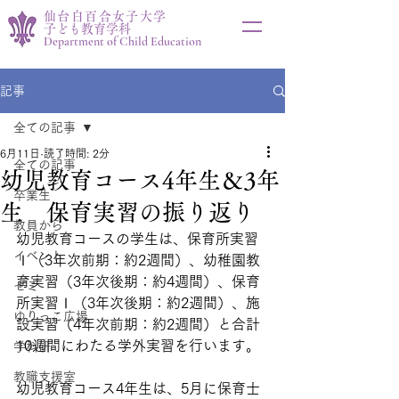
仙台白百合女子大学
子ども教育学科
Department of Child Education
記事
全ての記事
6月11日
読了時間: 2分
全ての記事
幼児教育コース4年生＆3年
卒業生
生 保育実習の振り返り
教員から
幼児教育コースの学生は、保育所実習
イベント
Ⅰ（3年次前期：約2週間）、幼稚園教
育実習（3年次後期：約4週間）、保育
ゼミ
所実習Ⅰ（3年次後期：約2週間）、施
ゆりっこ広場
設実習（4年次前期：約2週間）と合計
10週間にわたる学外実習を行います。
学科研
教職支援室
幼児教育コース4年生は、5月に保育士