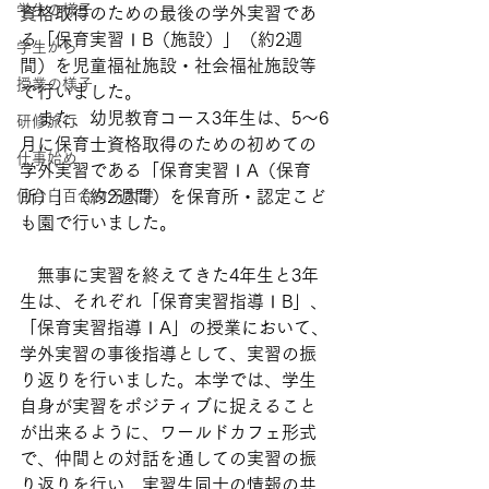
学生の様子
資格取得のための最後の学外実習であ
る「保育実習ⅠB（施設）」（約2週
学生から
間）を児童福祉施設・社会福祉施設等
授業の様子
で行いました。
　また、幼児教育コース3年生は、5～6
研修旅行
月に保育士資格取得のための初めての
仕事始め
学外実習である「保育実習ⅠA（保育
仙台白百合女子大学
所）」（約2週間）を保育所・認定こど
も園で行いました。
　無事に実習を終えてきた4年生と3年
生は、それぞれ「保育実習指導ⅠB」、
「保育実習指導ⅠA」の授業において、
学外実習の事後指導として、実習の振
り返りを行いました。本学では、学生
自身が実習をポジティブに捉えること
が出来るように、ワールドカフェ形式
で、仲間との対話を通しての実習の振
り返りを行い、実習生同士の情報の共