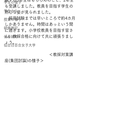
験する3年生はもちろんのこと、2年生
学生の様子
も受講しました。教員を目指す学生の
学生から
熱心な姿が見られました。
　採用試験までは早いところで約4カ月
授業の様子
しかありません。時間はあっという間
研修旅行
に過ぎます。小学校教員を目指す皆さ
ん、教採合格に向けて共に頑張りまし
仕事始め
ょう。
仙台白百合女子大学
　　　　　　　　　　　＜教採対策講
座(集団討論)の様子＞