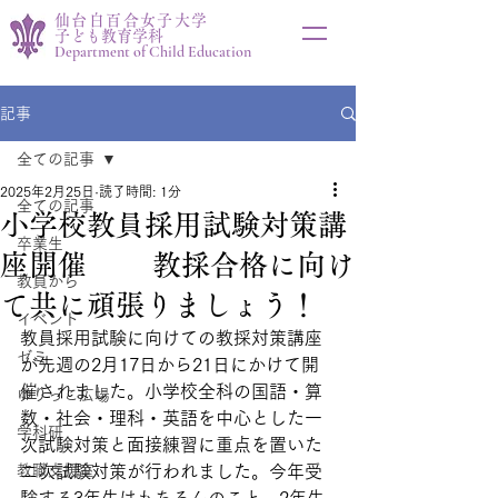
仙台白百合女子大学
子ども教育学科
Department of Child Education
記事
全ての記事
2025年2月25日
読了時間: 1分
全ての記事
小学校教員採用試験対策講
卒業生
座開催 教採合格に向け
教員から
て共に頑張りましょう！
イベント
教員採用試験に向けての教採対策講座
ゼミ
が先週の2月17日から21日にかけて開
催されました。小学校全科の国語・算
ゆりっこ広場
数・社会・理科・英語を中心とした一
学科研
次試験対策と面接練習に重点を置いた
教職支援室
二次試験対策が行われました。今年受