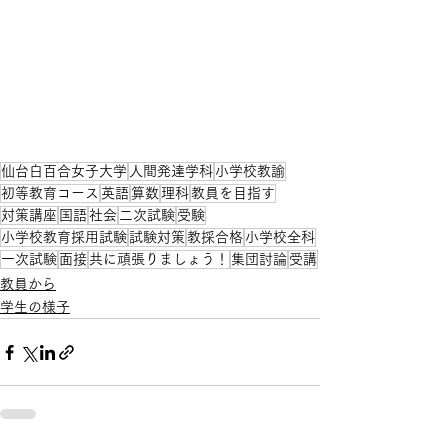
仙台白百合女子大学
人間発達学科
小学校教諭
初等教育コース
英語
算数
理科
教員を目指す
対策講座
国語
社会
二次試験
受験
小学校教育採用試験
試験対策
教採合格
小学校全科
一次試験
面接
共に頑張りましょう！
集団討論
受講
教員から
学生の様子