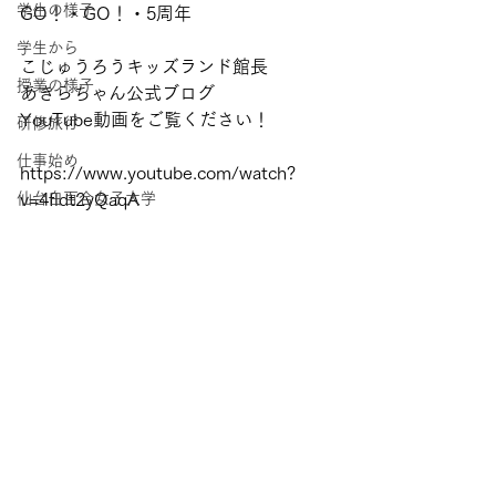
学生の様子
GO！・GO！・5周年
学生から
こじゅうろうキッズランド館長
授業の様子
あきらちゃん公式ブログ
YouTube動画をご覧ください！
研修旅行
仕事始め
https://www.youtube.com/watch?
仙台白百合女子大学
v=4fldt2yQaqA