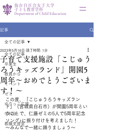
仙台白百合女子大学
子ども教育学科
Department of Child Education
記事
全ての記事
2023年5月16日
読了時間: 1分
全ての記事
子育て支援施設「こじゅう
卒業生
ろうキッズランド」開園5
教員から
周年～おめでとうございま
イベント
す！～
ゼミ
この度、「こじゅうろうキッズラン
ゆりっこ広場
ド」（宮城県白石市）が開園5周年とい
うことで、仁藤ゼミの5人で5周年記念
学科研
ソング♪に振り付けを考えました！
教職支援室
～みんなで一緒に踊りましょう～