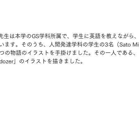
tfield先生は本学のGS学科所属で、学生に英語を教えなが
す。そのうち、人間発達学科の学生の3名（Sato Miyu、Ito
ka）が3つの物語のイラストを手掛けました。その一人である
Bulldozer」のイラストを描きました。