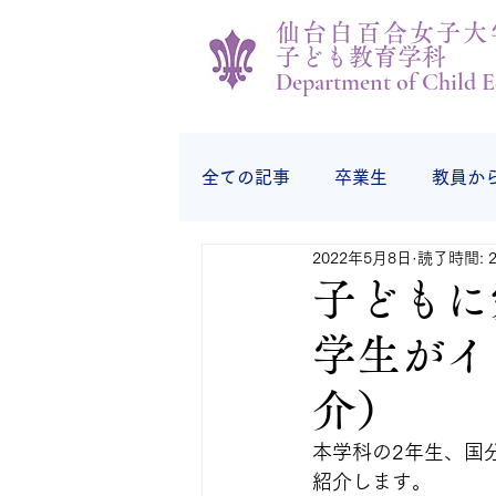
仙台白百合女子大
子ども教育学科
Department of Child E
全ての記事
卒業生
教員か
2022年5月8日
読了時間: 
学生の様子
学生から
子どもに
学生がイ
介）
本学科の2年生、国分
紹介します。