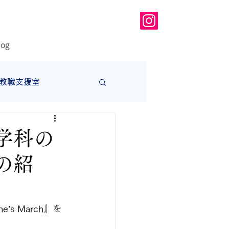
log
教職支援室
大学
学科の
の紹
 March』を