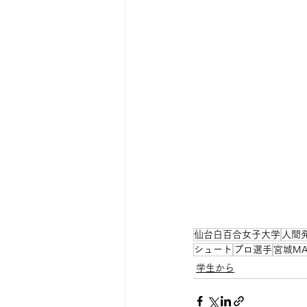
仙台白百合女子大学
人間
シュート
プロ選手
宮城MA
学生から