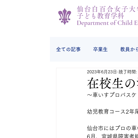
仙台白百合女子大
子ども教育学科
Department of Child E
全ての記事
卒業生
教員か
2023年6月23日
読了時間:
学生の様子
学生から
在校生の
～車いすプロバスケ
幼児教育コース2年
仙台市にはプロの車
6月、
宮城県障害者