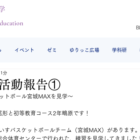
学
ducation
B
ら
イベント
ゼミ
ゆりっこ広場
学科研
 1分
授業の様子
研修旅行
仕事始め
仙台白百合女子
活動報告①
ットボール宮城MAXを見学～
尾形と初等教育コース2年鴫原です！
いすバスケットボールチーム（宮城MAX）があります
総合体育センター
で行われた、練習を見学してきました