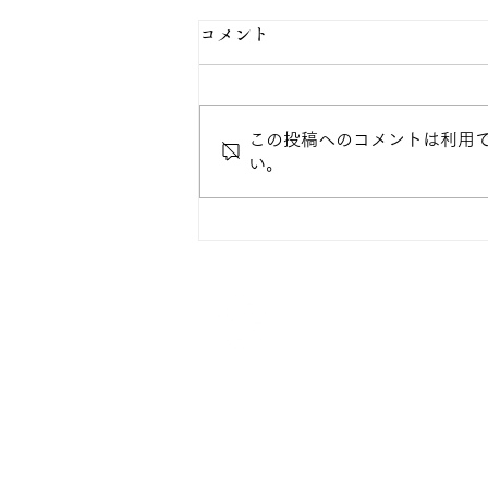
コメント
この投稿へのコメントは利用
い。
「児童英語海外教育研修」参
加学生の声 ①
仙台白百合女子
〒981-3107 仙台市泉区
個人情報