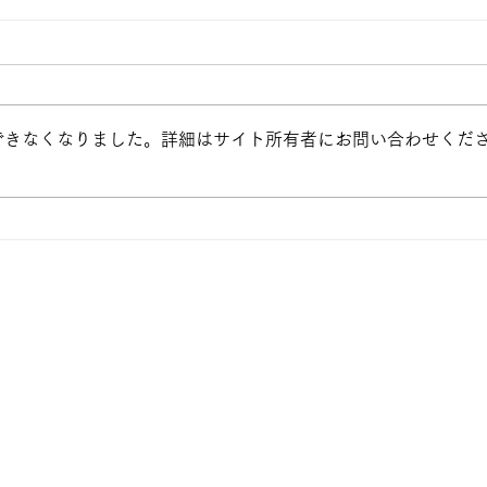
できなくなりました。詳細はサイト所有者にお問い合わせくだ
（４年千ゼミのご報告）最後
教育
の出前公演と手作り絵本展を
行い
振り返って
大学
Blo
本田町6-1
保護方針
学校法人白百合学園
仙台白百合女子大学
仙台白百合女