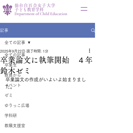
仙台白百合女子大学
子ども教育学科
Department of Child Education
記事
全ての記事
2025年9月22日
読了時間: 1分
全ての記事
卒業論文に執筆開始 ４年
卒業生
鈴木ゼミ
教員から
卒業論文の作成がいよいよ始まりまし
イベント
た。
ゼミ
ゆりっこ広場
学科研
教職支援室