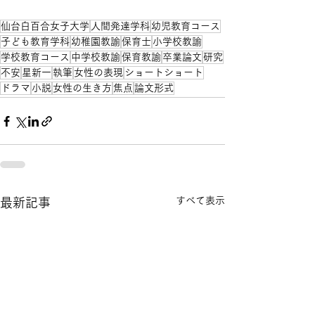
仙台白百合女子大学
人間発達学科
幼児教育コース
子ども教育学科
幼稚園教諭
保育士
小学校教諭
学校教育コース
中学校教諭
保育教諭
卒業論文
研究
不安
星新一
執筆
女性の表現
ショートショート
ドラマ
小説
女性の生き方
焦点
論文形式
すべて表示
最新記事