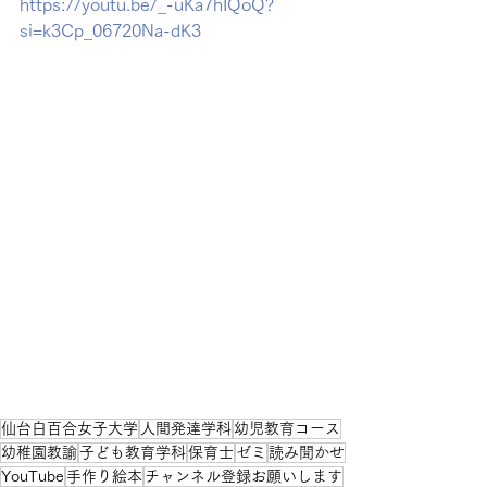
https://youtu.be/_-uKa7hIQoQ?
si=k3Cp_06720Na-dK3
仙台白百合女子大学
人間発達学科
幼児教育コース
幼稚園教諭
子ども教育学科
保育士
ゼミ
読み聞かせ
YouTube
手作り絵本
チャンネル登録お願いします