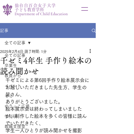
仙台白百合女子大学
子ども教育学科
Department of Child Education
記事
全ての記事
2025年2月4日
読了時間: 1分
全ての記事
千ゼミ4年生 手作り絵本の
卒業生
読み聞かせ
教員から
千ゼミによる第6回手作り絵本展示会に
イベント
お越しいただきました先生方、学生の
皆さん、
ゼミ
ありがとうございました。
ゆりっこ広場
絵本展示会は終わってしまいました
が、制作した絵本を多くの皆様に読ん
学科研
でいただきたく、
教職支援室
学生一人ひとりが読み聞かせを撮影