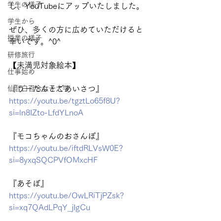
学生の様子
し、YouTubeにアップいたしました。
学生から
ぜひ、多くの方に広めていただけると
授業の様子
幸いです。^0^
研修旅行
【未満児対象絵本】
仕事始め
仙台白百合女子大学
『うーたんとごあいさつ』
https://youtu.be/tgztLo65f8U?
si=ln8IZto-LfdYLnoA
『モコちゃんのおさんぽ』
https://youtu.be/iftdRLVsW0E?
si=8yxqSQCPVfOMxcHF
『あそぼ』
https://youtu.be/OwLRiTjPZsk?
si=xq7QAdLPqY_jIgCu