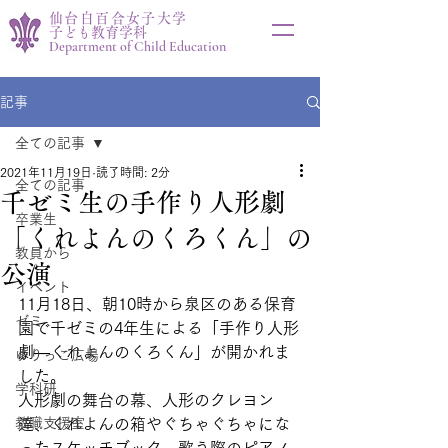
仙台白百合女子大学
子ども教育学科
Department of Child Education
記事
全ての記事
2021年11月19日
読了時間: 2分
全ての記事
千ゼミ生の手作り人形劇
卒業生
「くれよんのくろくん」の
教員から
公演
イベント
11月18日、朝10時から泉区のある保育
ゼミ
園で千ゼミの4年生による「手作り人形
劇―くれよんのくろくん」が開かれま
ゆりっこ広場
した。
学科研
人形劇の舞台の幕、人形のクレヨン
教職支援室
達、くれよんの箱やぐちゃぐちゃにな