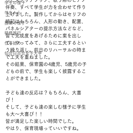
ったスケッチブック、歌う際のピアノ
学生の様子
伴奏、すべて学生が力を合わせて作り
学生から
上げました。製作してからはセリフの
暗記はもちろん、人形の動き、配置、
授業の様子
パネルシアターの提示方法などなど、
研修旅行
皆で完成度をあげるために案を出し
て、やってみて、さらに工夫するとい
仕事始め
う繰り返し。前日のリハーサルの時ま
仙台白百合女子大学
で工夫を重ねました。
その結果、保育園の4歳児、5歳児の子
どもの前で、学生も楽しく披露するこ
とができました。
子ども達の反応は？もちろん、大喜
び！
そして、子ども達の楽しむ様子に学生
も大～大喜び！！
皆が満足した楽しい時間でした。
やはり、保育現場っていいですね。