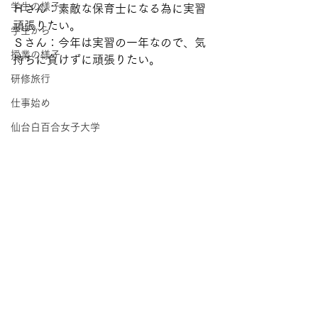
学生の様子
Ｈさん：素敵な保育士になる為に実習
頑張りたい。
学生から
Ｓさん：今年は実習の一年なので、気
授業の様子
持ちに負けずに頑張りたい。
研修旅行
仕事始め
仙台白百合女子大学