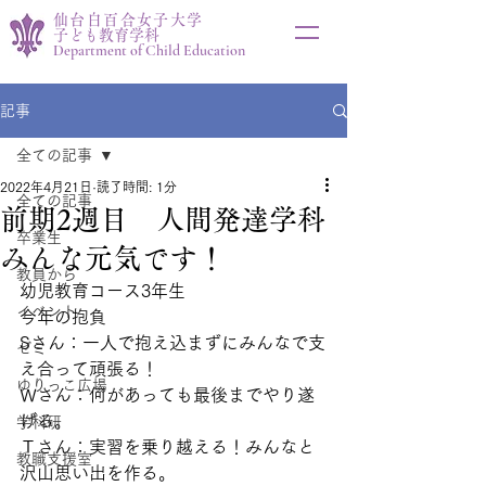
仙台白百合女子大学
子ども教育学科
Department of Child Education
記事
全ての記事
2022年4月21日
読了時間: 1分
全ての記事
前期2週目 人間発達学科
卒業生
みんな元気です！
教員から
幼児教育コース3年生
イベント
今年の抱負
Sさん：一人で抱え込まずにみんなで支
ゼミ
え合って頑張る！
ゆりっこ広場
Ｗさん：何があっても最後までやり遂
げる。
学科研
Ｔさん：実習を乗り越える！みんなと
教職支援室
沢山思い出を作る。