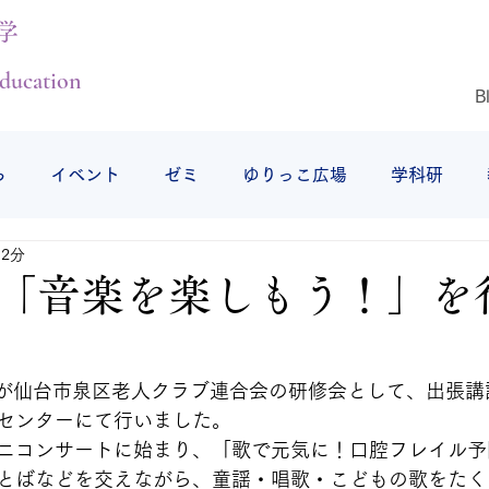
学
ducation
B
ら
イベント
ゼミ
ゆりっこ広場
学科研
 2分
授業の様子
研修旅行
仕事始め
仙台白百合女子
「音楽を楽しもう！」を
、四家が仙台市泉区老人クラブ連合会の研修会として、出張
センターにて行いました。
ニコンサートに始まり、「歌で元気に！口腔フレイル予
とばなどを交えながら、童謡・唱歌・こどもの歌をたく