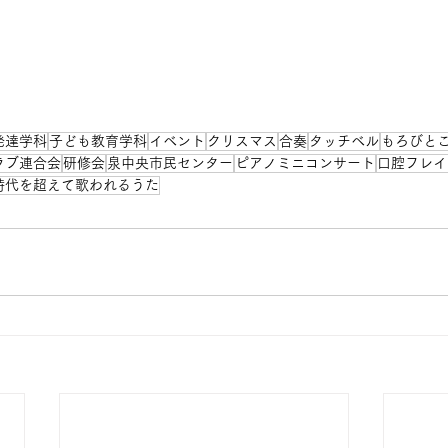
発達学科
子ども教育学科
イベント
クリスマス
合奏
タッチベル
もろびと
ラブ連合会
研修会
泉中央市民センター
ピアノミニコンサート
口腔フレイ
時代を超えて歌われるうた