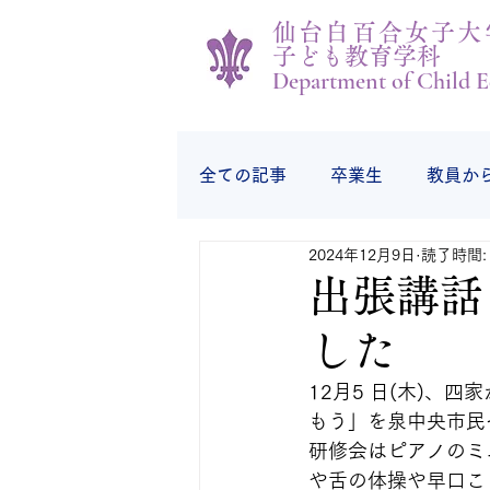
仙台白百合女子大
子ども教育学科
Department of Child E
全ての記事
卒業生
教員か
2024年12月9日
読了時間:
学生の様子
学生から
出張講話
した
12月5 日(木)
もう」を泉中央市民
研修会はピアノのミ
や舌の体操や早口こ