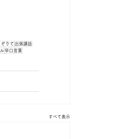
こぞりて
出張講話
ル
早口言葉
すべて表示