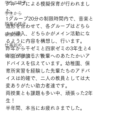
学生の様子
グループによる模擬保育が行われまし
た。
学生から
1グループ20分の制限時間内で、音楽と
授業の様子
造形を合わせて、各グループはどちら
かが導入、どちらかがメイン活動にな
研修旅行
るように内容を構想し、行います。
仕事始め
昨年から千ゼミと四家ゼミの3年生と4
仙台白百合女子大学
年生が参加し、後輩へのあたたかいア
ドバイスを伝えています。幼稚園、保
育所実習を経験した先輩たちのアドバ
イスは的確で、二人の教員としては大
変ありがたい助力者達です。
両授業とも課題も多い中、頑張った2年
生！
半年間、本当にお疲れさまでした。