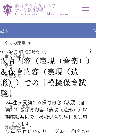
仙台白百合女子大学
子ども教育学科
Department of Child Education
記事
全ての記事
2022年2月8日
読了時間: 1分
全ての記事
保育内容（表現（音楽））
卒業生
＆保育内容（表現（造
教員から
形））での「模擬保育試
イベント
験」
ゼミ
2年生が受講する保育内容（表現（音
ゆりっこ広場
楽））＆保育内容（表現（造形））は
期末に共同で「模擬保育試験」を実施
学科研
しています。
教職支援室
今年も4回にわたり、1グループ4名の9