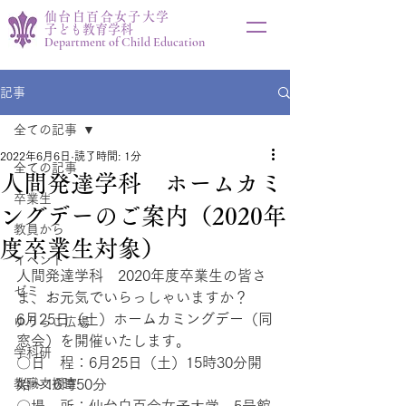
仙台白百合女子大学
子ども教育学科
Department of Child Education
記事
全ての記事
2022年6月6日
読了時間: 1分
全ての記事
人間発達学科 ホームカミ
卒業生
ングデーのご案内（2020年
教員から
度卒業生対象）
イベント
人間発達学科　2020年度卒業生の皆さ
ゼミ
ま、お元気でいらっしゃいますか？
6月25日（土）ホームカミングデー（同
ゆりっこ広場
窓会）を開催いたします。
学科研
〇日　程：6月25日（土）15時30分開
教職支援室
始～16時50分