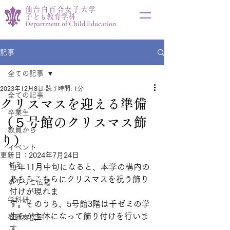
仙台白百合女子大学
子ども教育学科
Department of Child Education
記事
全ての記事
2023年12月8日
読了時間: 1分
全ての記事
クリスマスを迎える準備
卒業生
（５号館のクリスマス飾
教員から
り）
イベント
更新日：
2024年7月24日
ゼミ
毎年11月中旬になると、本学の構内の
あちらこちらにクリスマスを祝う飾り
ゆりっこ広場
付けが現れま
学科研
す。そのうち、5号館3階は千ゼミの学
生らが主体になって飾り付けを行いま
教職支援室
す。