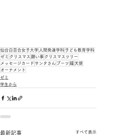
仙台白百合女子大学
人間発達学科
子ども教育学科
ゼミ
クリスマス
願い事
クリスマスツリー
メッセージカード
サンタさん
ブーツ
鐘
天使
オーナメント
ゼミ
学生から
すべて表示
最新記事