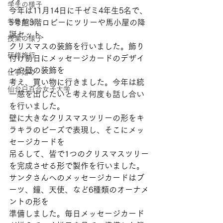
学生の様子
今年は11月14日に千ゼミ4年生5名で、
学生から
5号館3階ロビーにツリーや馬小屋の降
誕セット、
授業の様子
クリスマスの装飾を行いました。飾り
研修旅行
付け前日にメッセージカードのデザイ
ンや壁の装飾を
仕事始め
考え、買い物に行きました。今年は統
仙台白百合女子大学
一感を出したいと考え何度も話し合い
を行いました。
壁に大きなクリスマスツリーの形をキ
ラキラのビーズで表現し、そこにメッ
セージカードを
吊るして、皆で1つのクリスマスツリー
を完成させる形で製作を行いました。
サンタさんへのメッセージカードはブ
ーツ、鐘、天使、など6種類のオーナメ
ントの形を
準備しました。毎日メッセージカード