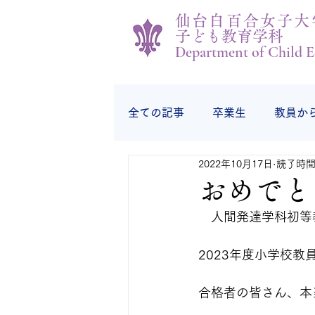
仙台白百合女子大
子ども教育学科
Department of Child E
全ての記事
卒業生
教員か
2022年10月17日
読了時間:
学生の様子
学生から
おめでと
　人間発達学科初等
2023年度小学校
合格者の皆さん、本