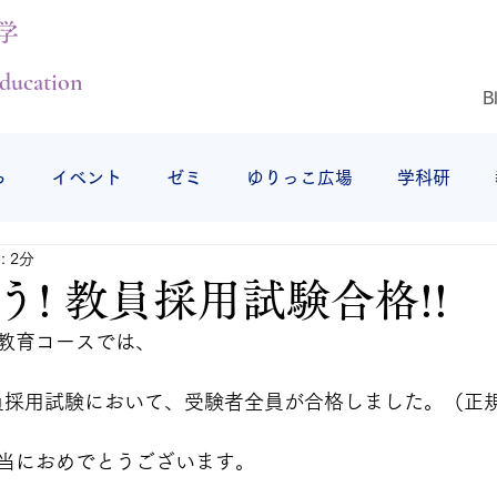
学
ducation
B
ら
イベント
ゼミ
ゆりっこ広場
学科研
 2分
授業の様子
研修旅行
仕事始め
仙台白百合女子
う! 教員採用試験合格!!
教育コースでは、
教員採用試験において、受験者全員が合格しました。（正
当におめでとうございます。