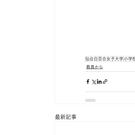
仙台白百合女子大学
小学
教員から
最新記事