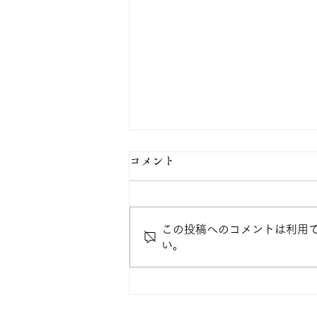
コメント
この投稿へのコメントは利用
い。
専門科目「子どもと音楽」発
表会