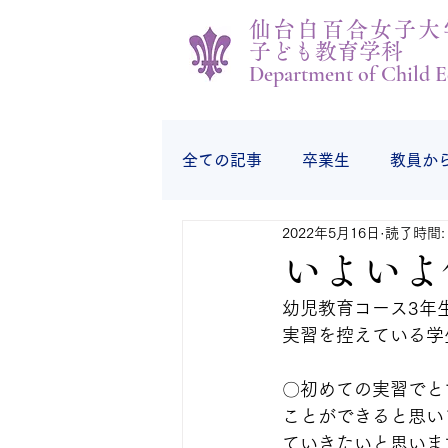
仙台白百合女子大
子ども教育学科
Department of Child E
全ての記事
卒業生
教員か
2022年5月16日
読了時間:
学生の様子
学生から
いよいよ
幼児教育コース3年
実習を控えている学
〇初めての実習でと
ことができると思い
ていきたいと思いま