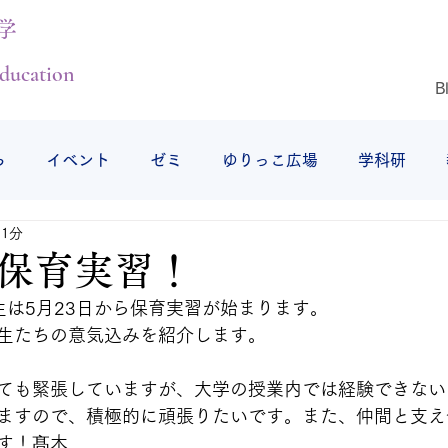
学
ducation
B
ら
イベント
ゼミ
ゆりっこ広場
学科研
 1分
授業の様子
研修旅行
仕事始め
仙台白百合女子
保育実習！
生は5月23日から保育実習が始まります。
生たちの意気込みを紹介します。
ても緊張していますが、大学の授業内では経験できない
ますので、積極的に頑張りたいです。また、仲間と支え
す！髙木