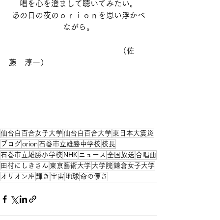
唱を心を澄まして聴いてみたい。
あの日の夜のｏｒｉｏｎを思い浮かべ
ながら。
　　　　　　　　　　　　　　（佐
藤　淳一）
仙台白百合女子大学
仙台白百合大学
東日本大震災
ブログ
orion
石巻市立雄勝中学校
校長
石巻市立雄勝小学校
NHK
ニュース
全国放送
合唱曲
田村にしきさん
東京藝術大学
大学院
鎌倉女子大学
オリオン座
輝き
宇宙
地球
命の儚さ