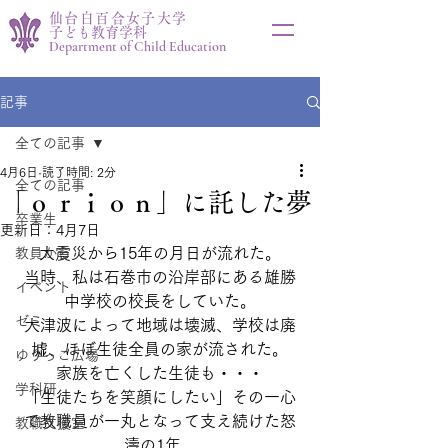
仙台白百合女子大学
子ども教育学科
Department of Child Education
記事
全ての記事
4月6日
読了時間: 2分
全ての記事
「ｏｒｉｏｎ」に託した夢
卒業生
更新日：
4月7日
大震災から15年の月日が流れた。
教員から
当時、私は石巻市の沿岸部にある雄勝
イベント
中学校の校長をしていた。
ゼミ
大津波によって地域は壊滅、学校は廃
墟、ほぼ生徒全員の家が流された。
ゆりっこ広場
家族を亡くした生徒も・・・
学科研
「生徒たちを笑顔にしたい」その一心
で教職員が一丸となって支え続けた怒
教職支援室
濤の1年。