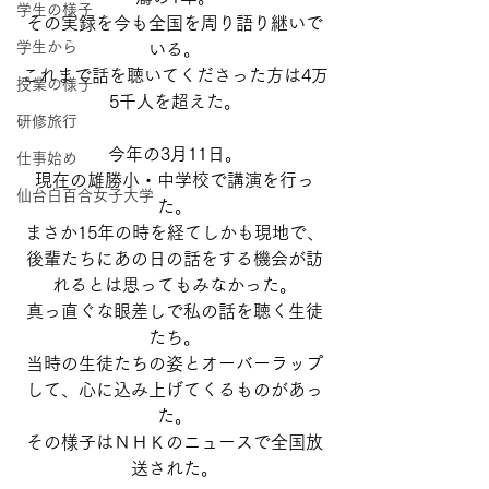
学生の様子
その実録を今も全国を周り語り継いで
学生から
いる。
これまで話を聴いてくださった方は4万
授業の様子
5千人を超えた。
研修旅行
今年の3月11日。
仕事始め
現在の雄勝小・中学校で講演を行っ
仙台白百合女子大学
た。
まさか15年の時を経てしかも現地で、
後輩たちにあの日の話をする機会が訪
れるとは思ってもみなかった。
真っ直ぐな眼差しで私の話を聴く生徒
たち。
当時の生徒たちの姿とオーバーラップ
して、心に込み上げてくるものがあっ
た。
その様子はＮＨＫのニュースで全国放
送された。