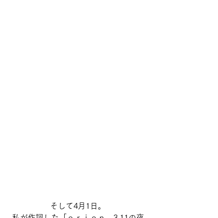
そして4月1日。
私が作詞した「ｏｒｉｏｎ―3.11の夜