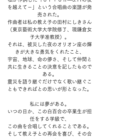
を越えて－」という合唱曲の楽譜が発
売された。
作曲者は私の教え子の田村にしきさん
（東京藝術大学大学院修了、現鎌倉女
子大学准教授）。
それは、被災した夜のオリオン座の輝
きが大きな勇気をくれたこと、
宇宙、地球、命の儚さ、そして仲間と
共に生きることの決意を記したもので
ある。
震災を語り継ぐだけでなく歌い継ぐこ
ともできればとの思いが形となった。
私には夢がある。
いつの日か、この白百合の卒業生が担
任をする学級で、
この曲を合唱してくれることである。
そして教え子との再会を喜び、その合