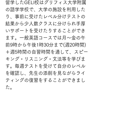
留学したGELI校はグリフィス大学附属
の語学学校で、大学の施設を利用した
り、事前に受けたレベル分けテストの
結果から少人数クラスに分けられ手厚
いサポートを受けたりすることができ
ます。一般英語コースでは月～金の午
前9時から午後1時30分まで(週20時間)
＋週5時間の自習時間を通して、スピー
キング・リスニング・文法等を学びま
す。毎週テストを受けて自分のレベル
を確認し、先生の添削を見ながらライ
ティングの復習をすることができまし
た。
土曜日に見学した「クイーンズランド
日本語補習授業校(JSGC運営)」は、現
地在住の日本人の子どもたちが日本語
や日本文化について学んでいる補習校
です。大使館等の在外公館に届け出る