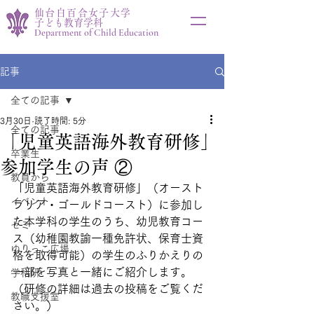
仙台白百合女子大学
子ども教育学科
Department of Child Education
記事
全ての記事
3月30日
読了時間: 5分
全ての記事
「児童英語海外教育研修」
卒業生
参加学生の声 ②
教員から
「児童英語海外教育研修」（オースト
イベント
ラリア・ゴールドコースト）に参加し
た本学科の学生のうち、幼児教育コー
ゼミ
ス（幼稚園教諭一種免許状、保育士資
ゆりっこ広場
格を取得可能）の学生のふりかえりの
一部を写真と一緒にご紹介します。
学科研
（研修の詳細は過去の投稿をご覧くだ
教職支援室
さい。）