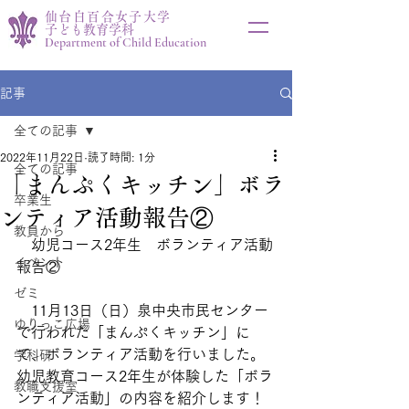
仙台白百合女子大学
子ども教育学科
Department of Child Education
記事
全ての記事
2022年11月22日
読了時間: 1分
全ての記事
「まんぷくキッチン」ボラ
卒業生
ンティア活動報告②
教員から
　幼児コース2年生　ボランティア活動
イベント
報告②
ゼミ
　11月13日（日）泉中央市民センター
ゆりっこ広場
で行われた「まんぷくキッチン」に
て、ボランティア活動を行いました。
学科研
幼児教育コース2年生が体験した「ボラ
教職支援室
ンティア活動」の内容を紹介します！