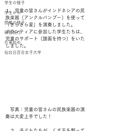
学生の様子
１，児童の皆さんがインドネシアの民
学生から
族楽器（アンクルバンプー）を使って
授業の様子
「きらきら星」を演奏しました。
ボランティアに参加した学生たちは、
研修旅行
児童のサポート（譜面を持つ）をいた
仕事始め
しました。
仙台白百合女子大学
　写真：児童の皆さんの民族楽器の演
奏は大変上手でした！
　２．子どもたちが、くす玉を割って