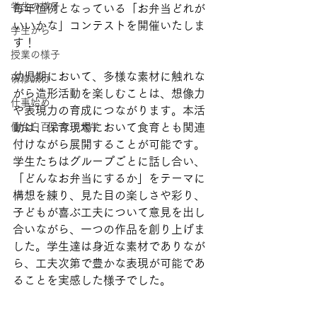
学生の様子
毎年恒例となっている「お弁当どれが
いいかな」コンテストを開催いたしま
学生から
す！
授業の様子
幼児期において、多様な素材に触れな
研修旅行
がら造形活動を楽しむことは、想像力
仕事始め
や表現力の育成につながります。本活
仙台白百合女子大学
動は、保育現場において食育とも関連
付けながら展開することが可能です。
学生たちはグループごとに話し合い、
「どんなお弁当にするか」をテーマに
構想を練り、見た目の楽しさや彩り、
子どもが喜ぶ工夫について意見を出し
合いながら、一つの作品を創り上げま
した。学生達は身近な素材でありなが
ら、工夫次第で豊かな表現が可能であ
ることを実感した様子でした。