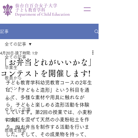
仙台白百合女子大学
子ども教育学科
Department of Child Education
記事
全ての記事
4月20日
読了時間: 1分
全ての記事
「お弁当どれがいいかな」
卒業生
コンテストを開催します!
教員から
子ども教育学科幼児教育コースの2年生
イベント
は、「子どもと造形」という科目を通
して、多様な素材や用具に触れなが
ゼミ
ら、子どもと楽しめる造形活動を体験
ゆりっこ広場
しています。第2回の授業では、小麦粉
に食紅を混ぜて天然の小麦粉粘土を作
学科研
り、🍱お弁当を制作する活動を行いま
教職支援室
した。そして、その成果物を持って、