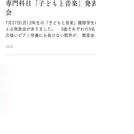
7月29日
読了時間: 1分
専門科目「子どもと音楽」発表
会
7月27日(月) 2年生の「子どもと音楽」履修学生に
よる発表会がありました。 3曲それぞれの3名の
力強いピアノ伴奏にも負けない歌声が、 教室全体
に響いていました。 四家先生の「笑顔で歌いま
しょう」の一言で、 まったく歌声が違って聴こえ
ました。 将来、子どもたちの心に その笑顔と歌
声を届けられますように。